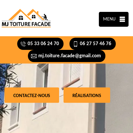
MENU
05 33 06 24 70
06 27 57 46 76
mj.toiture.facade@gmail.com
CONTACTEZ-NOUS
RÉALISATIONS