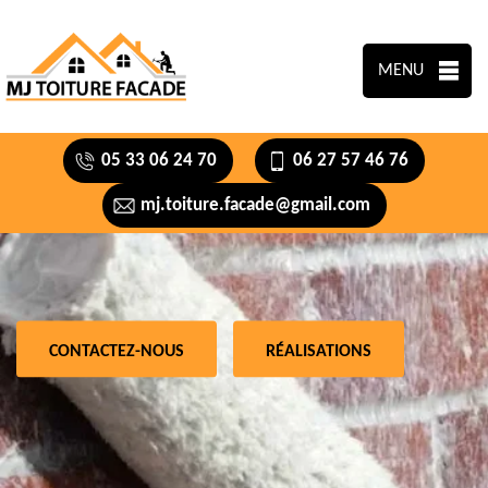
MENU
05 33 06 24 70
06 27 57 46 76
mj.toiture.facade@gmail.com
CONTACTEZ-NOUS
RÉALISATIONS