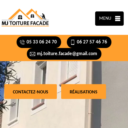
MENU
05 33 06 24 70
06 27 57 46 76
mj.toiture.facade@gmail.com
CONTACTEZ-NOUS
RÉALISATIONS