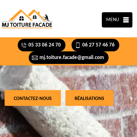
MENU
05 33 06 24 70
06 27 57 46 76
mj.toiture.facade@gmail.com
CONTACTEZ-NOUS
RÉALISATIONS