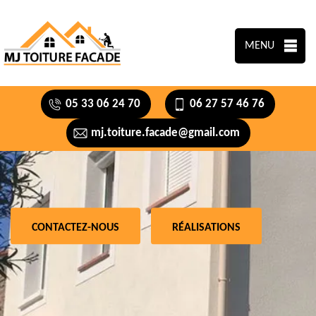
MENU
05 33 06 24 70
06 27 57 46 76
mj.toiture.facade@gmail.com
CONTACTEZ-NOUS
RÉALISATIONS