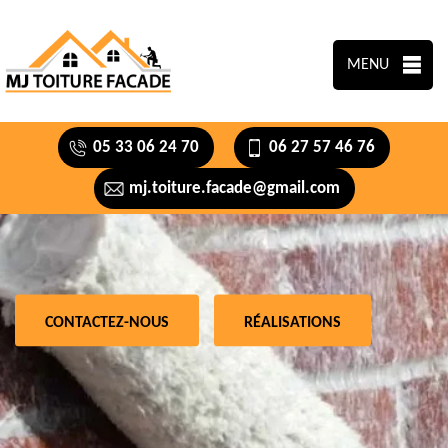
MENU
05 33 06 24 70
06 27 57 46 76
mj.toiture.facade@gmail.com
CONTACTEZ-NOUS
RÉALISATIONS