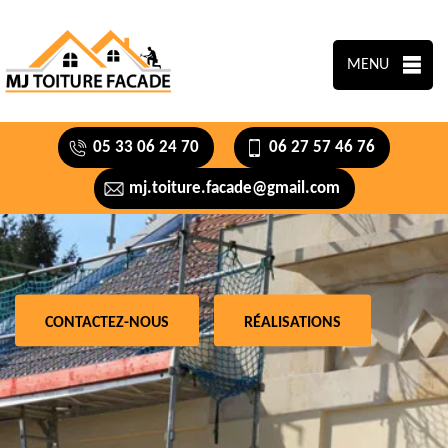
MENU
05 33 06 24 70
06 27 57 46 76
mj.toiture.facade@gmail.com
CONTACTEZ-NOUS
RÉALISATIONS