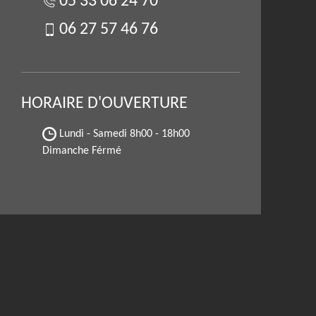
05 33 06 24 70
06 27 57 46 76
HORAIRE D'OUVERTURE
Lundi - Samedi
8h00 - 18h00
Dimanche Férmé