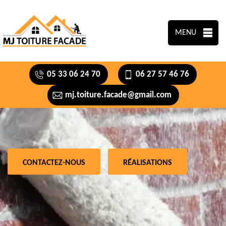
MENU
05 33 06 24 70
06 27 57 46 76
mj.toiture.facade@gmail.com
CONTACTEZ-NOUS
RÉALISATIONS