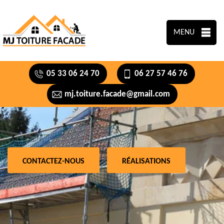
MENU
05 33 06 24 70
06 27 57 46 76
mj.toiture.facade@gmail.com
CONTACTEZ-NOUS
RÉALISATIONS