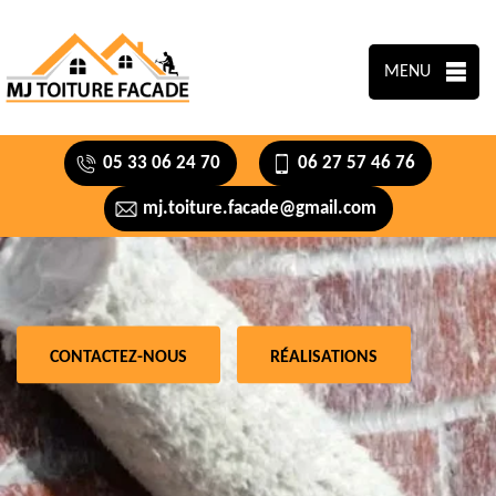
MENU
05 33 06 24 70
06 27 57 46 76
mj.toiture.facade@gmail.com
CONTACTEZ-NOUS
RÉALISATIONS