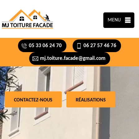
MENU
05 33 06 24 70
06 27 57 46 76
mj.toiture.facade@gmail.com
CONTACTEZ-NOUS
RÉALISATIONS