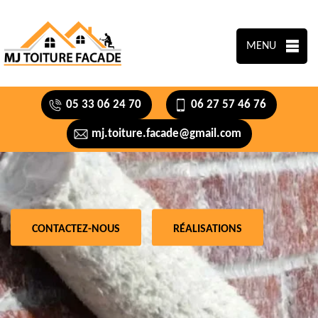
MENU
05 33 06 24 70
06 27 57 46 76
mj.toiture.facade@gmail.com
CONTACTEZ-NOUS
RÉALISATIONS