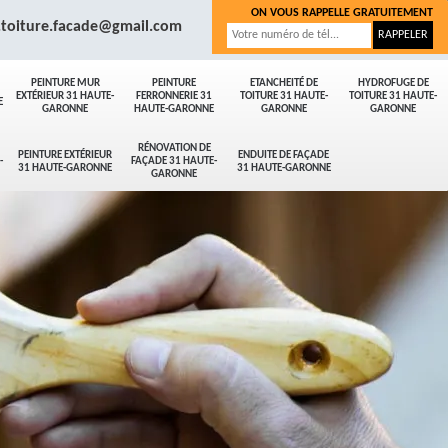
ON VOUS RAPPELLE GRATUITEMENT
.toiture.facade@gmail.com
PEINTURE MUR
PEINTURE
ETANCHEITÉ DE
HYDROFUGE DE
EXTÉRIEUR 31 HAUTE-
FERRONNERIE 31
TOITURE 31 HAUTE-
TOITURE 31 HAUTE-
E
GARONNE
HAUTE-GARONNE
GARONNE
GARONNE
RÉNOVATION DE
PEINTURE EXTÉRIEUR
ENDUITE DE FAÇADE
-
FAÇADE 31 HAUTE-
31 HAUTE-GARONNE
31 HAUTE-GARONNE
GARONNE