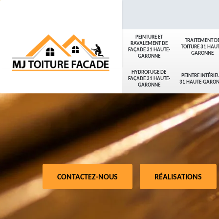
PEINTURE ET
TRAITEMENT D
RAVALEMENT DE
TOITURE 31 HAUT
FAÇADE 31 HAUTE-
GARONNE
GARONNE
HYDROFUGE DE
PEINTRE INTÉRIE
FAÇADE 31 HAUTE-
31 HAUTE-GARO
GARONNE
CONTACTEZ-NOUS
RÉALISATIONS