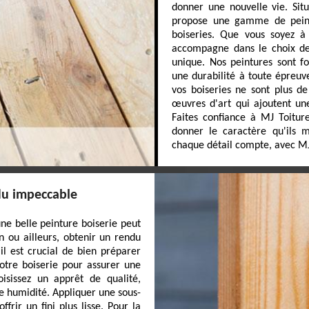
donner une nouvelle vie. Si
propose une gamme de peint
boiseries. Que vous soyez à
accompagne dans le choix des 
unique. Nos peintures sont f
une durabilité à toute épreuv
vos boiseries ne sont plus de
œuvres d'art qui ajoutent un
Faites confiance à MJ Toitur
donner le caractère qu'ils 
chaque détail compte, avec MJ
du impeccable
ne belle peinture boiserie peut
 ou ailleurs, obtenir un rendu
il est crucial de bien préparer
votre boiserie pour assurer une
isissez un apprêt de qualité,
rte humidité. Appliquer une sous-
rir un fini plus lisse. Pour la