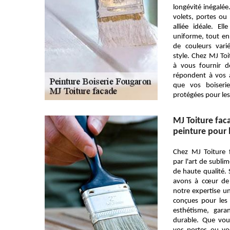
longévité inégalée
volets, portes ou
alliée idéale. Ell
uniforme, tout en
de couleurs vari
style. Chez MJ To
à vous fournir d
répondent à vos a
que vos boiseri
protégées pour les
MJ Toiture faca
peinture pour 
Chez MJ Toiture
par l'art de subli
de haute qualité.
avons à cœur de 
notre expertise u
conçues pour les 
esthétisme, gara
durable. Que vous