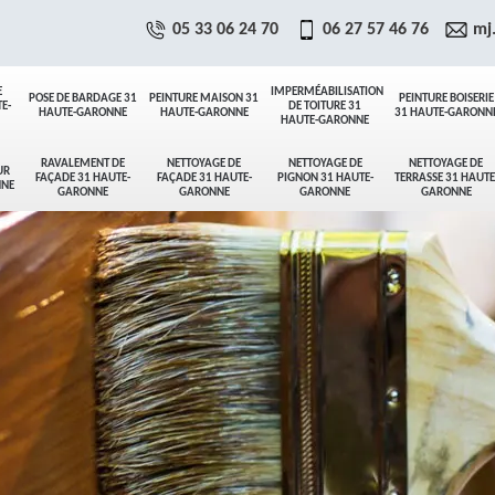
05 33 06 24 70
06 27 57 46 76
mj
E
IMPERMÉABILISATION
POSE DE BARDAGE 31
PEINTURE MAISON 31
PEINTURE BOISERIE
E-
DE TOITURE 31
HAUTE-GARONNE
HAUTE-GARONNE
31 HAUTE-GARONN
HAUTE-GARONNE
RAVALEMENT DE
NETTOYAGE DE
NETTOYAGE DE
NETTOYAGE DE
UR
FAÇADE 31 HAUTE-
FAÇADE 31 HAUTE-
PIGNON 31 HAUTE-
TERRASSE 31 HAUTE
NNE
GARONNE
GARONNE
GARONNE
GARONNE