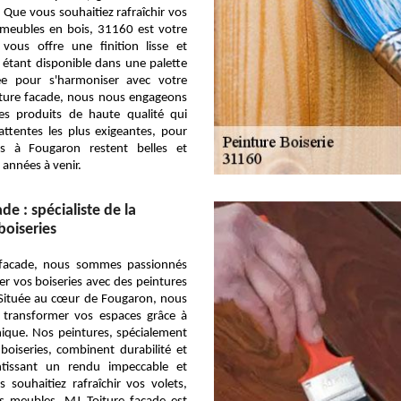
. Que vous souhaitiez rafraîchir vos
 meubles en bois, 31160 est votre
e vous offre une finition lisse et
 étant disponible dans une palette
ée pour s'harmoniser avec votre
iture facade, nous nous engageons
es produits de haute qualité qui
ttentes les plus exigeantes, pour
es à Fougaron restent belles et
 années à venir.
de : spécialiste de la
boiseries
 facade, nous sommes passionnés
mer vos boiseries avec des peintures
 Située au cœur de Fougaron, nous
transformer vos espaces grâce à
nique. Nos peintures, spécialement
boiseries, combinent durabilité et
ntissant un rendu impeccable et
 souhaitiez rafraîchir vos volets,