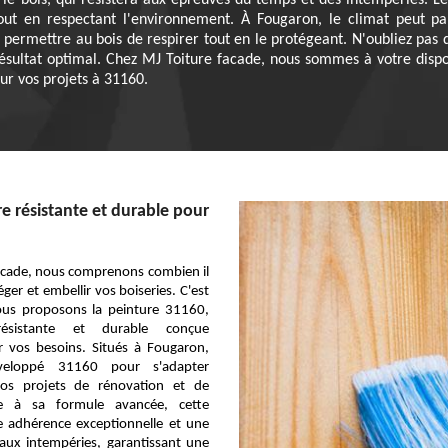
le bois, qui résistera aux épreuves du temps et des intempéries. Les
 tout en respectant l'environnement. À Fougaron, le climat peut pa
 permettre au bois de respirer tout en le protégeant. N'oubliez pas 
ésultat optimal. Chez MJ Toiture facade, nous sommes à votre dispos
ur vos projets à 31160.
re résistante et durable pour
acade, nous comprenons combien il
éger et embellir vos boiseries. C'est
us proposons la peinture 31160,
ésistante et durable conçue
r vos besoins. Situés à Fougaron,
eloppé 31160 pour s'adapter
vos projets de rénovation et de
ce à sa formule avancée, cette
e adhérence exceptionnelle et une
 aux intempéries, garantissant une