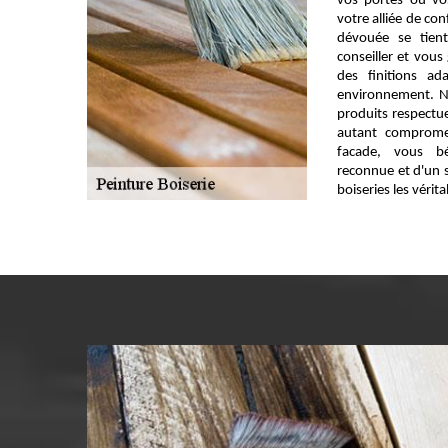
vos portes ou vo
votre alliée de co
dévouée se tien
conseiller et vous
des finitions a
environnement. N
produits respectu
autant compromet
facade, vous bé
reconnue et d'un s
boiseries les vérit