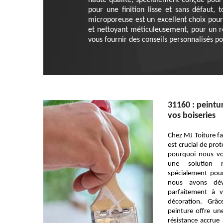
haute qualité, spécialement conçue pour 
pour une finition lisse et sans défaut,
microporeuse est un excellent choix pour
et nettoyant méticuleusement, pour un r
vous fournir des conseils personnalisés po
31160 : peintu
vos boiseries
Chez MJ Toiture f
est crucial de prot
pourquoi nous vo
une solution r
spécialement pou
nous avons dév
parfaitement à 
décoration. Grâ
peinture offre un
résistance accrue