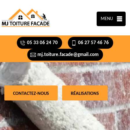
MENU
05 33 06 24 70
06 27 57 46 76
mj.toiture.facade@gmail.com
CONTACTEZ-NOUS
RÉALISATIONS