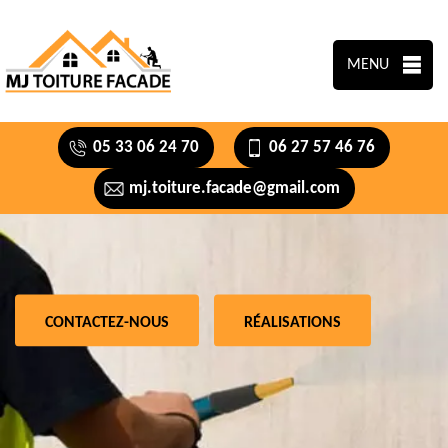
MENU
05 33 06 24 70
06 27 57 46 76
mj.toiture.facade@gmail.com
CONTACTEZ-NOUS
RÉALISATIONS