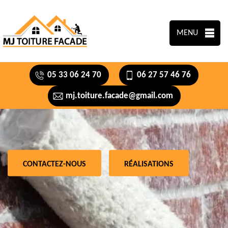
MENU
05 33 06 24 70
06 27 57 46 76
mj.toiture.facade@gmail.com
CONTACTEZ-NOUS
RÉALISATIONS