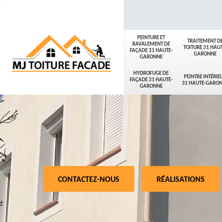
PEINTURE ET
TRAITEMENT D
RAVALEMENT DE
TOITURE 31 HAUT
FAÇADE 31 HAUTE-
GARONNE
GARONNE
HYDROFUGE DE
PEINTRE INTÉRIE
FAÇADE 31 HAUTE-
31 HAUTE-GARO
GARONNE
CONTACTEZ-NOUS
RÉALISATIONS