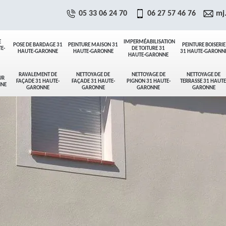
05 33 06 24 70
06 27 57 46 76
mj
E
IMPERMÉABILISATION
POSE DE BARDAGE 31
PEINTURE MAISON 31
PEINTURE BOISERIE
E-
DE TOITURE 31
HAUTE-GARONNE
HAUTE-GARONNE
31 HAUTE-GARONN
HAUTE-GARONNE
RAVALEMENT DE
NETTOYAGE DE
NETTOYAGE DE
NETTOYAGE DE
UR
FAÇADE 31 HAUTE-
FAÇADE 31 HAUTE-
PIGNON 31 HAUTE-
TERRASSE 31 HAUTE
NNE
GARONNE
GARONNE
GARONNE
GARONNE