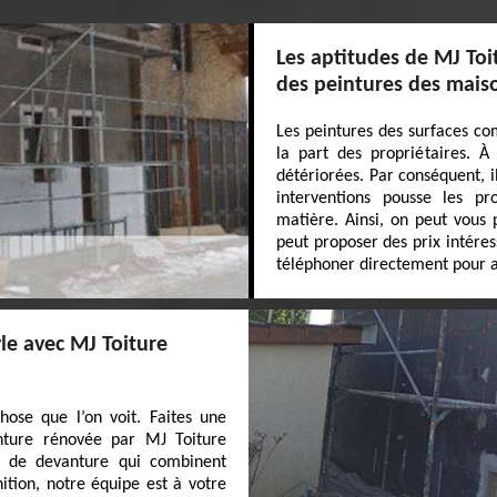
Les aptitudes de MJ Toi
des peintures des mais
Les peintures des surfaces co
la part des propriétaires. À
détériorées. Par conséquent, il
interventions pousse les pr
matière. Ainsi, on peut vous 
peut proposer des prix intéres
téléphoner directement pour a
le avec MJ Toiture
ose que l’on voit. Faites une
nture rénovée par MJ Toiture
n de devanture qui combinent
inition, notre équipe est à votre