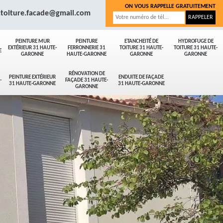
ON VOUS RAPPELLE GRATUITEMENT
.toiture.facade@gmail.com
PEINTURE MUR
PEINTURE
ETANCHEITÉ DE
HYDROFUGE DE
EXTÉRIEUR 31 HAUTE-
FERRONNERIE 31
TOITURE 31 HAUTE-
TOITURE 31 HAUTE-
E
GARONNE
HAUTE-GARONNE
GARONNE
GARONNE
RÉNOVATION DE
PEINTURE EXTÉRIEUR
ENDUITE DE FAÇADE
-
FAÇADE 31 HAUTE-
31 HAUTE-GARONNE
31 HAUTE-GARONNE
GARONNE