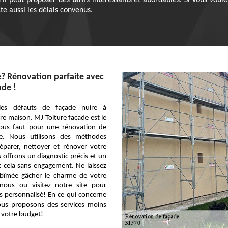
il peut proposer des tarifs intéressants et abordables. Si vous vou
ecte aussi les délais convenus.
? Rénovation parfaite avec
ade !
les défauts de façade nuire à
re maison. MJ Toiture facade est le
 vous faut pour une rénovation de
le. Nous utilisons des méthodes
éparer, nettoyer et rénover votre
offrons un diagnostic précis et un
ut cela sans engagement. Ne laissez
bîmée gâcher le charme de votre
nous ou visitez notre site pour
s personnalisé! En ce qui concerne
vous proposons des services moins
 votre budget!