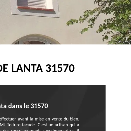
DE LANTA 31570
nta dans le 31570
 effectuer avant la mise en vente du bien.
 MJ Toiture facade. C'est un artisan qui a