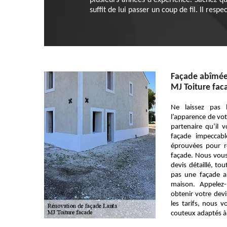
plusieurs années d'expérience. Sachez qu'
suffit de lui passer un coup de fil. Il resp
Façade abîmée
MJ Toiture fac
Ne laissez pas 
l’apparence de vot
partenaire qu’il
façade impeccab
éprouvées pour r
façade. Nous vous 
devis détaillé, to
pas une façade a
maison. Appelez-
obtenir votre devi
les tarifs, nous 
couteux adaptés à