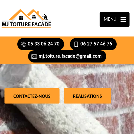
MENU
05 33 06 24 70
06 27 57 46 76
mj.toiture.facade@gmail.com
CONTACTEZ-NOUS
RÉALISATIONS