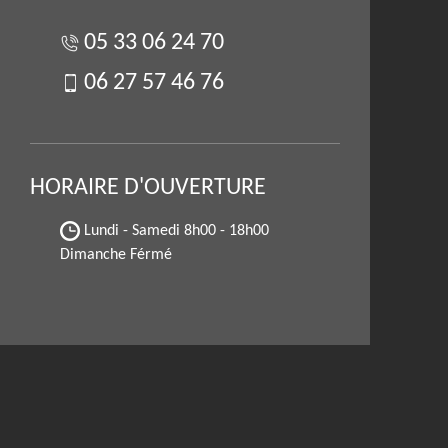
05 33 06 24 70
06 27 57 46 76
HORAIRE D'OUVERTURE
Lundi - Samedi
8h00 - 18h00
Dimanche Férmé