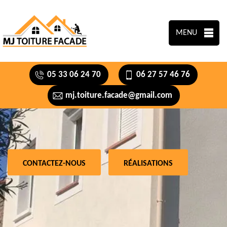
MENU
05 33 06 24 70
06 27 57 46 76
mj.toiture.facade@gmail.com
CONTACTEZ-NOUS
RÉALISATIONS