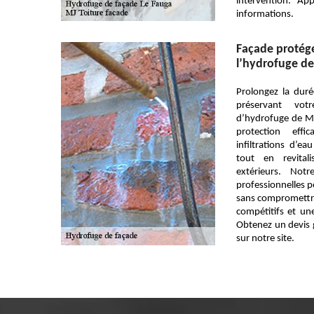
intervention. A
informations.
Façade protégé
l’hydrofuge de
Prolongez la dur
préservant vot
d’hydrofuge de MJ
protection effi
infiltrations d’ea
tout en revital
extérieurs. Not
professionnelles p
sans compromettre 
compétitifs et une
Obtenez un devis g
sur notre site.