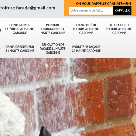
ON VOUS RAPPELLE GRATUITEMENT
.toiture.facade@gmail.com
PEINTURE MUR
PEINTURE
ETANCHEITÉ DE
HYDROFUGE DE
EXTÉRIEUR 31 HAUTE-
FERRONNERIE 31
TOITURE 31 HAUTE-
TOITURE 31 HAUTE-
E
GARONNE
HAUTE-GARONNE
GARONNE
GARONNE
RÉNOVATION DE
PEINTURE EXTÉRIEUR
ENDUITE DE FAÇADE
-
FAÇADE 31 HAUTE-
31 HAUTE-GARONNE
31 HAUTE-GARONNE
GARONNE