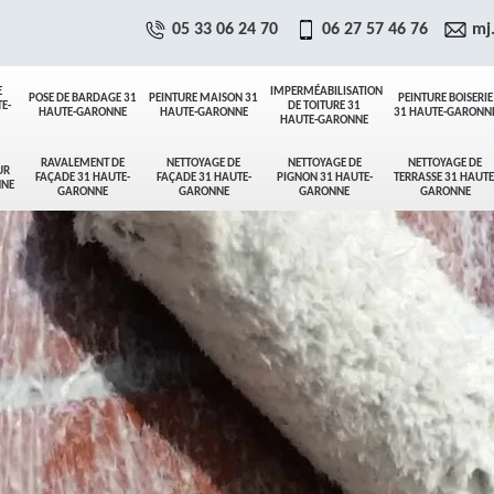
05 33 06 24 70
06 27 57 46 76
mj
E
IMPERMÉABILISATION
POSE DE BARDAGE 31
PEINTURE MAISON 31
PEINTURE BOISERIE
E-
DE TOITURE 31
HAUTE-GARONNE
HAUTE-GARONNE
31 HAUTE-GARONN
HAUTE-GARONNE
RAVALEMENT DE
NETTOYAGE DE
NETTOYAGE DE
NETTOYAGE DE
UR
FAÇADE 31 HAUTE-
FAÇADE 31 HAUTE-
PIGNON 31 HAUTE-
TERRASSE 31 HAUTE
NNE
GARONNE
GARONNE
GARONNE
GARONNE