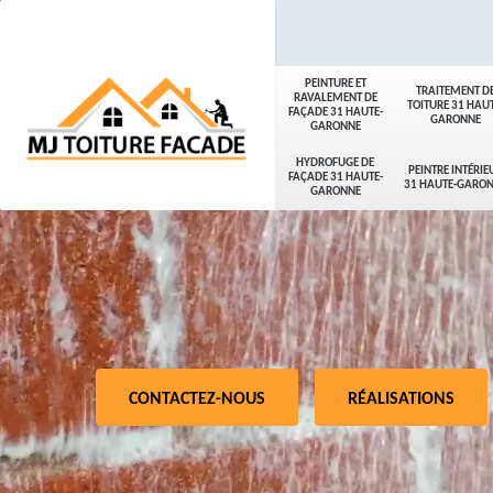
PEINTURE ET
TRAITEMENT D
RAVALEMENT DE
TOITURE 31 HAUT
FAÇADE 31 HAUTE-
GARONNE
GARONNE
HYDROFUGE DE
PEINTRE INTÉRIE
FAÇADE 31 HAUTE-
31 HAUTE-GARO
GARONNE
CONTACTEZ-NOUS
RÉALISATIONS