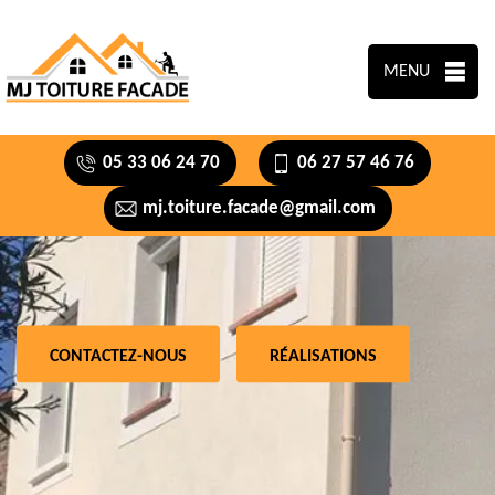
MENU
05 33 06 24 70
06 27 57 46 76
mj.toiture.facade@gmail.com
CONTACTEZ-NOUS
RÉALISATIONS