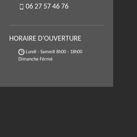
06 27 57 46 76
HORAIRE D'OUVERTURE
Lundi - Samedi
8h00 - 18h00
Dimanche Férmé