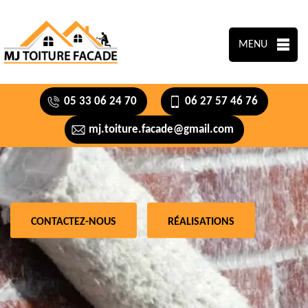
MENU
05 33 06 24 70
06 27 57 46 76
mj.toiture.facade@gmail.com
CONTACTEZ-NOUS
RÉALISATIONS