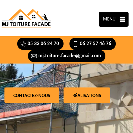
MENU
05 33 06 24 70
06 27 57 46 76
mj.toiture.facade@gmail.com
CONTACTEZ-NOUS
RÉALISATIONS