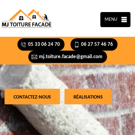
MENU
05 33 06 24 70
06 27 57 46 76
mj.toiture.facade@gmail.com
CONTACTEZ-NOUS
RÉALISATIONS