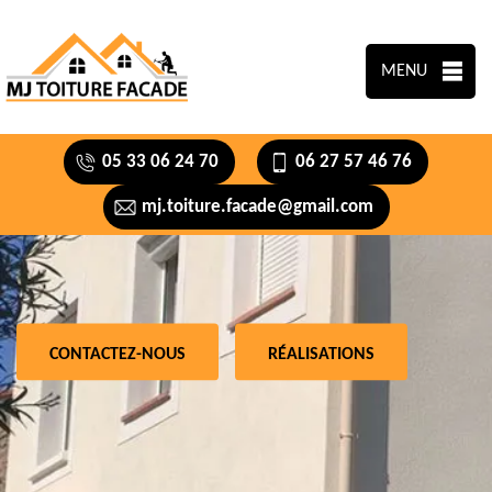
MENU
05 33 06 24 70
06 27 57 46 76
mj.toiture.facade@gmail.com
CONTACTEZ-NOUS
RÉALISATIONS