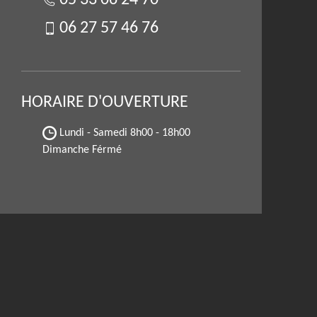
05 33 06 24 70
06 27 57 46 76
HORAIRE D'OUVERTURE
Lundi - Samedi
8h00 - 18h00
Dimanche Férmé