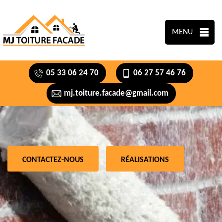
MENU
05 33 06 24 70
06 27 57 46 76
mj.toiture.facade@gmail.com
CONTACTEZ-NOUS
RÉALISATIONS