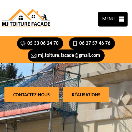
MENU
05 33 06 24 70
06 27 57 46 76
mj.toiture.facade@gmail.com
CONTACTEZ-NOUS
RÉALISATIONS