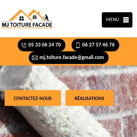
MENU
05 33 06 24 70
06 27 57 46 76
mj.toiture.facade@gmail.com
CONTACTEZ-NOUS
RÉALISATIONS