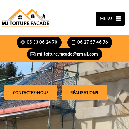
MENU
05 33 06 24 70
06 27 57 46 76
mj.toiture.facade@gmail.com
CONTACTEZ-NOUS
RÉALISATIONS