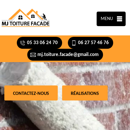
MENU
05 33 06 24 70
06 27 57 46 76
mj.toiture.facade@gmail.com
CONTACTEZ-NOUS
RÉALISATIONS