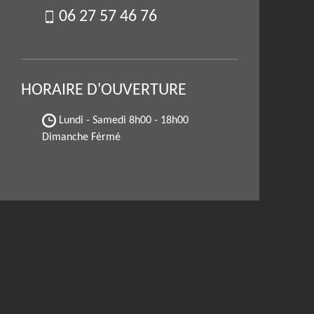
06 27 57 46 76
HORAIRE D'OUVERTURE
Lundi - Samedi
8h00 - 18h00
Dimanche Férmé