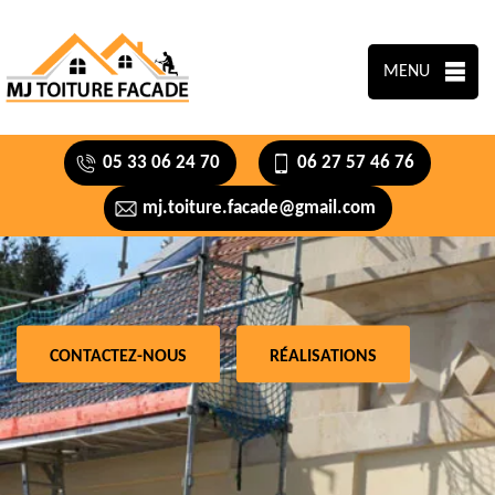
MENU
05 33 06 24 70
06 27 57 46 76
mj.toiture.facade@gmail.com
CONTACTEZ-NOUS
RÉALISATIONS