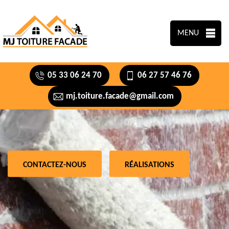
MENU
05 33 06 24 70
06 27 57 46 76
mj.toiture.facade@gmail.com
CONTACTEZ-NOUS
RÉALISATIONS