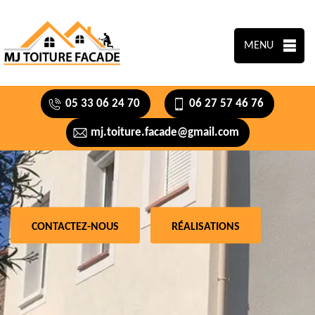
MENU
05 33 06 24 70
06 27 57 46 76
mj.toiture.facade@gmail.com
CONTACTEZ-NOUS
RÉALISATIONS