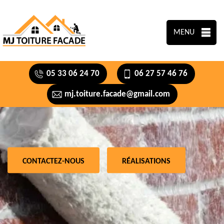
MENU
05 33 06 24 70
06 27 57 46 76
mj.toiture.facade@gmail.com
CONTACTEZ-NOUS
RÉALISATIONS