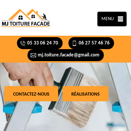
MENU
05 33 06 24 70
06 27 57 46 76
mj.toiture.facade@gmail.com
CONTACTEZ-NOUS
RÉALISATIONS