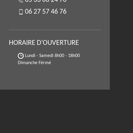
05 33 06 24 70
06 27 57 46 76
HORAIRE D'OUVERTURE
Lundi - Samedi
8h00 - 18h00
Dimanche Férmé