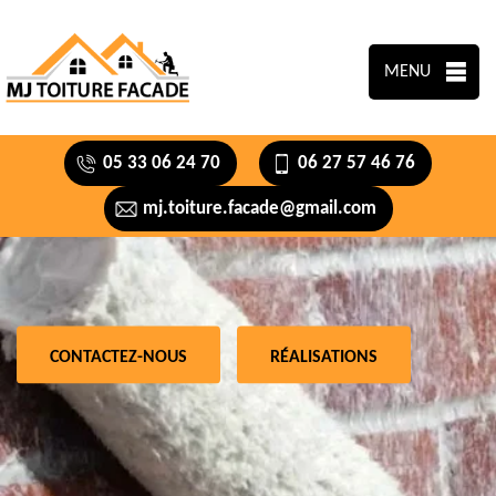
MENU
05 33 06 24 70
06 27 57 46 76
mj.toiture.facade@gmail.com
CONTACTEZ-NOUS
RÉALISATIONS