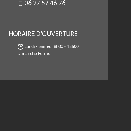
06 27 57 46 76
HORAIRE D'OUVERTURE
Lundi - Samedi
8h00 - 18h00
Dimanche Férmé