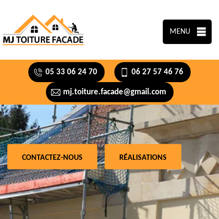
MENU
05 33 06 24 70
06 27 57 46 76
mj.toiture.facade@gmail.com
CONTACTEZ-NOUS
RÉALISATIONS