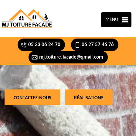
MENU
05 33 06 24 70
06 27 57 46 76
mj.toiture.facade@gmail.com
CONTACTEZ-NOUS
RÉALISATIONS