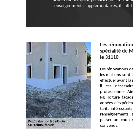
professionnel qui a pu suivre des formati
renseignements supplémentaires, il suffit 
Les rénovation
spécialité de 
le 31110
Les rénovations de
les maisons sont tr
effectuer avant la
il est nécessai
professionnel. Ai
MJ Toiture facade
années d'expérien
tarifs intéressant
renseignements s
passer un coup de
convenus.