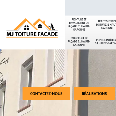
PEINTURE ET
TRAITEMENT D
RAVALEMENT DE
TOITURE 31 HAUT
FAÇADE 31 HAUTE-
GARONNE
GARONNE
HYDROFUGE DE
PEINTRE INTÉRIE
FAÇADE 31 HAUTE-
31 HAUTE-GARO
GARONNE
CONTACTEZ-NOUS
RÉALISATIONS