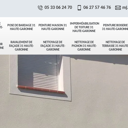
05 33 06 24 70
06 27 57 46 76
mj
E
IMPERMÉABILISATION
POSE DE BARDAGE 31
PEINTURE MAISON 31
PEINTURE BOISERIE
E-
DE TOITURE 31
HAUTE-GARONNE
HAUTE-GARONNE
31 HAUTE-GARONN
HAUTE-GARONNE
RAVALEMENT DE
NETTOYAGE DE
NETTOYAGE DE
NETTOYAGE DE
UR
FAÇADE 31 HAUTE-
FAÇADE 31 HAUTE-
PIGNON 31 HAUTE-
TERRASSE 31 HAUTE
NNE
GARONNE
GARONNE
GARONNE
GARONNE