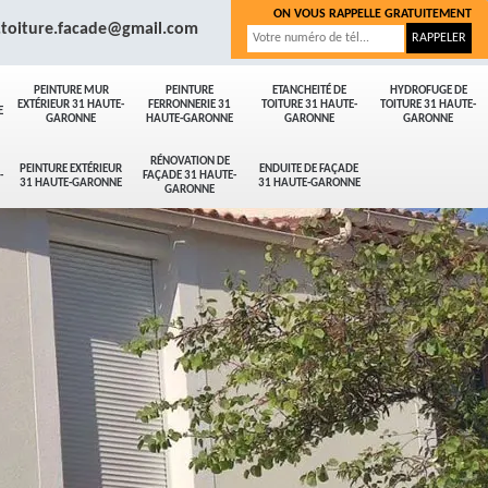
ON VOUS RAPPELLE GRATUITEMENT
.toiture.facade@gmail.com
PEINTURE MUR
PEINTURE
ETANCHEITÉ DE
HYDROFUGE DE
EXTÉRIEUR 31 HAUTE-
FERRONNERIE 31
TOITURE 31 HAUTE-
TOITURE 31 HAUTE-
E
GARONNE
HAUTE-GARONNE
GARONNE
GARONNE
RÉNOVATION DE
PEINTURE EXTÉRIEUR
ENDUITE DE FAÇADE
-
FAÇADE 31 HAUTE-
31 HAUTE-GARONNE
31 HAUTE-GARONNE
GARONNE