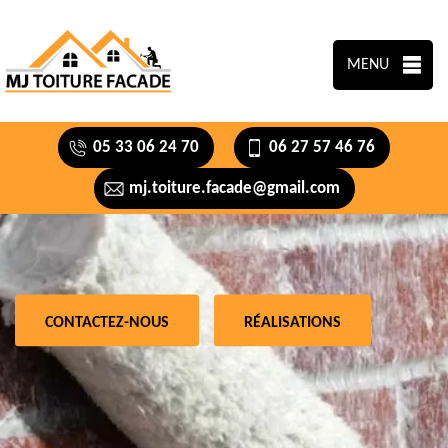
MENU
05 33 06 24 70
06 27 57 46 76
mj.toiture.facade@gmail.com
CONTACTEZ-NOUS
RÉALISATIONS