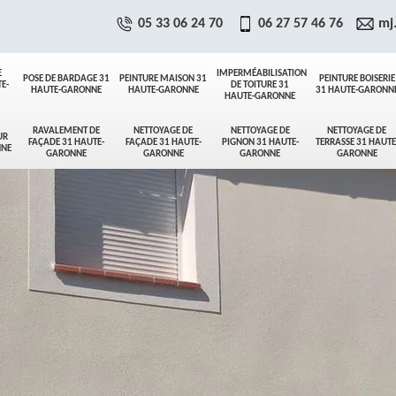
05 33 06 24 70
06 27 57 46 76
mj
E
IMPERMÉABILISATION
POSE DE BARDAGE 31
PEINTURE MAISON 31
PEINTURE BOISERIE
E-
DE TOITURE 31
HAUTE-GARONNE
HAUTE-GARONNE
31 HAUTE-GARONN
HAUTE-GARONNE
RAVALEMENT DE
NETTOYAGE DE
NETTOYAGE DE
NETTOYAGE DE
UR
FAÇADE 31 HAUTE-
FAÇADE 31 HAUTE-
PIGNON 31 HAUTE-
TERRASSE 31 HAUTE
NNE
GARONNE
GARONNE
GARONNE
GARONNE