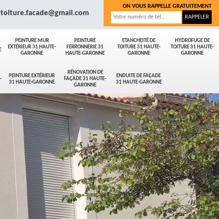
ON VOUS RAPPELLE GRATUITEMENT
.toiture.facade@gmail.com
PEINTURE MUR
PEINTURE
ETANCHEITÉ DE
HYDROFUGE DE
EXTÉRIEUR 31 HAUTE-
FERRONNERIE 31
TOITURE 31 HAUTE-
TOITURE 31 HAUTE-
E
GARONNE
HAUTE-GARONNE
GARONNE
GARONNE
RÉNOVATION DE
PEINTURE EXTÉRIEUR
ENDUITE DE FAÇADE
-
FAÇADE 31 HAUTE-
31 HAUTE-GARONNE
31 HAUTE-GARONNE
GARONNE