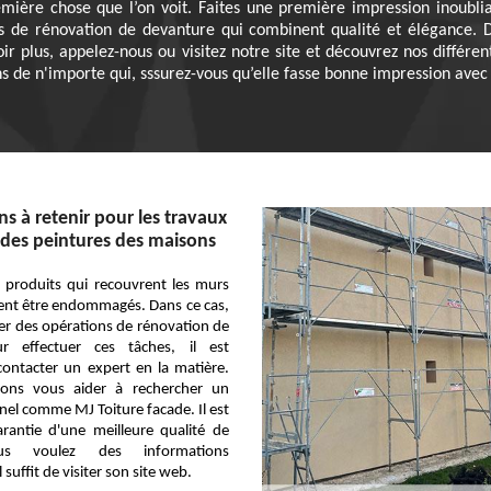
emière chose que l’on voit. Faites une première impression inoubl
s de rénovation de devanture qui combinent qualité et élégance. De l
oir plus, appelez-nous ou visitez notre site et découvrez nos différen
 de n'importe qui, sssurez-vous qu’elle fasse bonne impression avec 
s à retenir pour les travaux
des peintures des maisons
s produits qui recouvrent les murs
ent être endommagés. Dans ce cas,
liser des opérations de rénovation de
ur effectuer ces tâches, il est
contacter un expert en la matière.
vons vous aider à rechercher un
nel comme MJ Toiture facade. Il est
rantie d'une meilleure qualité de
ous voulez des informations
 suffit de visiter son site web.