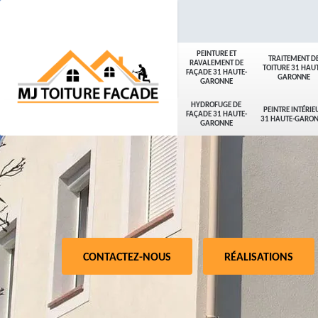
PEINTURE ET
TRAITEMENT D
RAVALEMENT DE
TOITURE 31 HAUT
FAÇADE 31 HAUTE-
GARONNE
GARONNE
HYDROFUGE DE
PEINTRE INTÉRIE
FAÇADE 31 HAUTE-
31 HAUTE-GARO
GARONNE
CONTACTEZ-NOUS
RÉALISATIONS