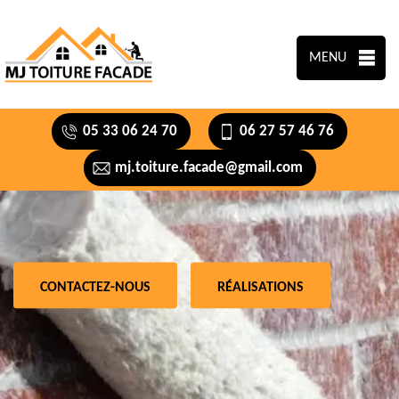
MENU
05 33 06 24 70
06 27 57 46 76
mj.toiture.facade@gmail.com
CONTACTEZ-NOUS
RÉALISATIONS