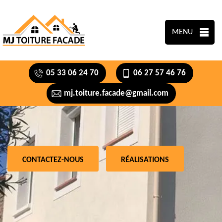
MENU
05 33 06 24 70
06 27 57 46 76
mj.toiture.facade@gmail.com
CONTACTEZ-NOUS
RÉALISATIONS