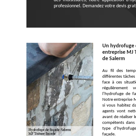
des moisissures, notre application d’hy
professionnel. Demandez votre devis gratu
Un hydrofuge d
entreprise MJ T
de Salerm
Au fil des temp
différentes tâches 
face à ces situati
régulièrement 
l’hydrofuge de fa
Notre entreprise M
si vous habitez d
agents vont net
avant de réaliser 
compétents dans l
type d’hydrofug
façade.