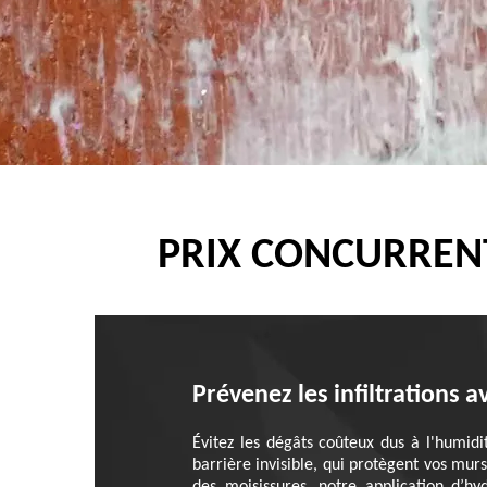
PRIX CONCURREN
Prévenez les infiltrations 
Évitez les dégâts coûteux dus à l'humid
barrière invisible, qui protègent vos mur