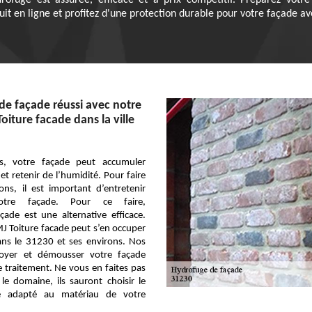
drofuge est assurée, efficace et à prix compétitif. Préparez votr
it en ligne et profitez d'une protection durable pour votre façade a
e façade réussi avec notre
oiture facade dans la ville
s, votre façade peut accumuler
et retenir de l’humidité. Pour faire
ons, il est important d’entretenir
votre façade. Pour ce faire,
çade est une alternative efficace.
J Toiture facade peut s’en occuper
ans le 31230 et ses environs. Nos
toyer et démousser votre façade
le traitement. Ne vous en faites pas
e domaine, ils sauront choisir le
e adapté au matériau de votre