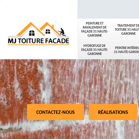
PEINTURE ET
TRAITEMENT D
RAVALEMENT DE
TOITURE 31 HAUT
FAÇADE 31 HAUTE-
GARONNE
GARONNE
HYDROFUGE DE
PEINTRE INTÉRIE
FAÇADE 31 HAUTE-
31 HAUTE-GARO
GARONNE
CONTACTEZ-NOUS
RÉALISATIONS