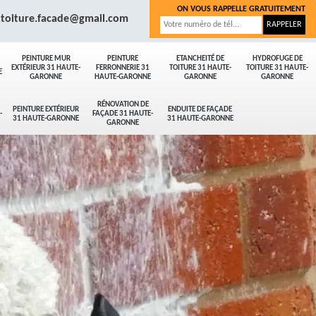
ON VOUS RAPPELLE GRATUITEMENT
.toiture.facade@gmail.com
PEINTURE MUR
PEINTURE
ETANCHEITÉ DE
HYDROFUGE DE
EXTÉRIEUR 31 HAUTE-
FERRONNERIE 31
TOITURE 31 HAUTE-
TOITURE 31 HAUTE-
E
GARONNE
HAUTE-GARONNE
GARONNE
GARONNE
RÉNOVATION DE
PEINTURE EXTÉRIEUR
ENDUITE DE FAÇADE
-
FAÇADE 31 HAUTE-
31 HAUTE-GARONNE
31 HAUTE-GARONNE
GARONNE