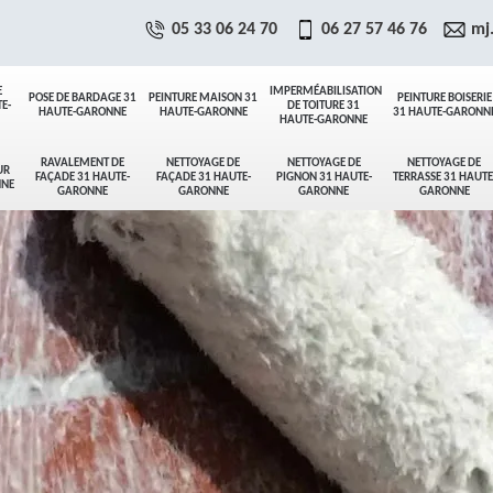
05 33 06 24 70
06 27 57 46 76
mj
E
IMPERMÉABILISATION
POSE DE BARDAGE 31
PEINTURE MAISON 31
PEINTURE BOISERIE
E-
DE TOITURE 31
HAUTE-GARONNE
HAUTE-GARONNE
31 HAUTE-GARONN
HAUTE-GARONNE
RAVALEMENT DE
NETTOYAGE DE
NETTOYAGE DE
NETTOYAGE DE
UR
FAÇADE 31 HAUTE-
FAÇADE 31 HAUTE-
PIGNON 31 HAUTE-
TERRASSE 31 HAUTE
NNE
GARONNE
GARONNE
GARONNE
GARONNE