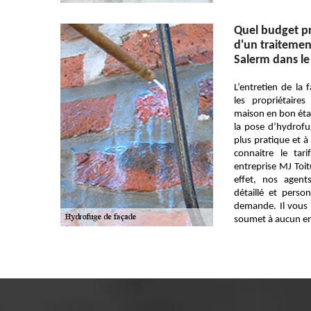
Quel budget pr
d'un traitemen
Salerm dans le
L’entretien de la
les propriétaire
maison en bon état
la pose d’hydrofug
plus pratique et à
connaitre le tar
entreprise MJ Toit
effet, nos agent
détaillé et pers
demande. Il vous 
soumet à aucun e