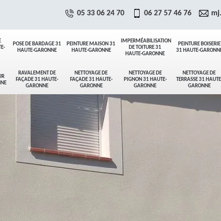
05 33 06 24 70
06 27 57 46 76
mj
E
IMPERMÉABILISATION
POSE DE BARDAGE 31
PEINTURE MAISON 31
PEINTURE BOISERIE
E-
DE TOITURE 31
HAUTE-GARONNE
HAUTE-GARONNE
31 HAUTE-GARONN
HAUTE-GARONNE
RAVALEMENT DE
NETTOYAGE DE
NETTOYAGE DE
NETTOYAGE DE
UR
FAÇADE 31 HAUTE-
FAÇADE 31 HAUTE-
PIGNON 31 HAUTE-
TERRASSE 31 HAUTE
NNE
GARONNE
GARONNE
GARONNE
GARONNE