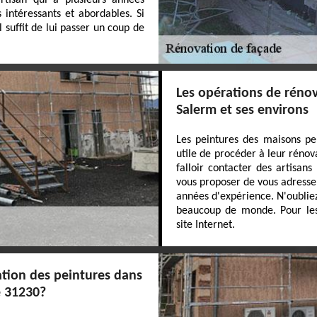
rtisan qui a plusieurs années
 intéressants et abordables. Si
suffit de lui passer un coup de
Les opérations de rénov
Salerm et ses environs
Les peintures des maisons peu
utile de procéder à leur rénovat
falloir contacter des artisan
vous proposer de vous adresser
années d'expérience. N'oubliez
beaucoup de monde. Pour les r
site Internet.
ation des peintures dans
e 31230?