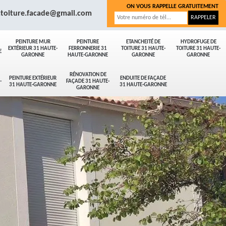
ON VOUS RAPPELLE GRATUITEMENT
.toiture.facade@gmail.com
PEINTURE MUR
PEINTURE
ETANCHEITÉ DE
HYDROFUGE DE
EXTÉRIEUR 31 HAUTE-
FERRONNERIE 31
TOITURE 31 HAUTE-
TOITURE 31 HAUTE-
E
GARONNE
HAUTE-GARONNE
GARONNE
GARONNE
RÉNOVATION DE
PEINTURE EXTÉRIEUR
ENDUITE DE FAÇADE
-
FAÇADE 31 HAUTE-
31 HAUTE-GARONNE
31 HAUTE-GARONNE
GARONNE