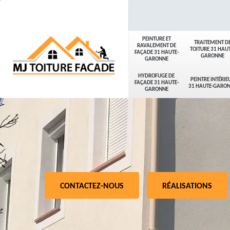
PEINTURE ET
TRAITEMENT D
RAVALEMENT DE
TOITURE 31 HAUT
FAÇADE 31 HAUTE-
GARONNE
GARONNE
HYDROFUGE DE
PEINTRE INTÉRIE
FAÇADE 31 HAUTE-
31 HAUTE-GARO
GARONNE
CONTACTEZ-NOUS
RÉALISATIONS