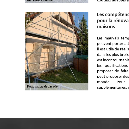
couteux adaptés à
Les compétenc
pour la rénova
maisons
Les mauvais temp
peuvent porter atte
il est utile de réa
dans les plus brefs 
est incontournabl
les qualificatio
proposer de faire
peut proposer des 
monde. Pour re
supplémentaires, il 