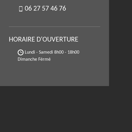
06 27 57 46 76
HORAIRE D'OUVERTURE
Lundi - Samedi
8h00 - 18h00
Dimanche Férmé