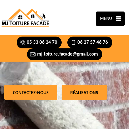
MENU
05 33 06 24 70
06 27 57 46 76
mj.toiture.facade@gmail.com
CONTACTEZ-NOUS
RÉALISATIONS