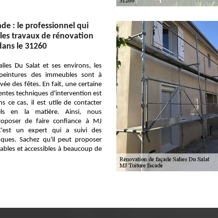
de : le professionnel qui
 les travaux de rénovation
dans le 31260
alies Du Salat et ses environs, les
 peintures des immeubles sont à
rivée des fêtes. En fait, une certaine
rentes techniques d'intervention est
s ce cas, il est utile de contacter
els en la matière. Ainsi, nous
oposer de faire confiance à MJ
C'est un expert qui a suivi des
iques. Sachez qu'il peut proposer
ables et accessibles à beaucoup de