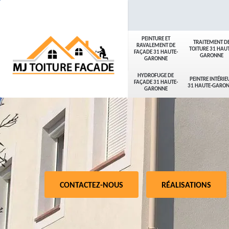
PEINTURE ET
TRAITEMENT D
RAVALEMENT DE
TOITURE 31 HAUT
FAÇADE 31 HAUTE-
GARONNE
GARONNE
HYDROFUGE DE
PEINTRE INTÉRIE
FAÇADE 31 HAUTE-
31 HAUTE-GARO
GARONNE
CONTACTEZ-NOUS
RÉALISATIONS