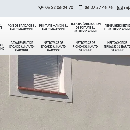
05 33 06 24 70
06 27 57 46 76
mj
E
IMPERMÉABILISATION
POSE DE BARDAGE 31
PEINTURE MAISON 31
PEINTURE BOISERIE
E-
DE TOITURE 31
HAUTE-GARONNE
HAUTE-GARONNE
31 HAUTE-GARONN
HAUTE-GARONNE
RAVALEMENT DE
NETTOYAGE DE
NETTOYAGE DE
NETTOYAGE DE
UR
FAÇADE 31 HAUTE-
FAÇADE 31 HAUTE-
PIGNON 31 HAUTE-
TERRASSE 31 HAUTE
NNE
GARONNE
GARONNE
GARONNE
GARONNE