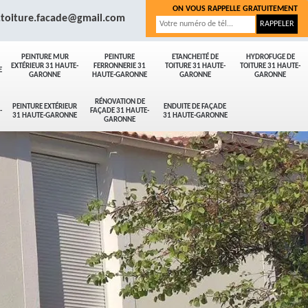
ON VOUS RAPPELLE GRATUITEMENT
.toiture.facade@gmail.com
PEINTURE MUR
PEINTURE
ETANCHEITÉ DE
HYDROFUGE DE
EXTÉRIEUR 31 HAUTE-
FERRONNERIE 31
TOITURE 31 HAUTE-
TOITURE 31 HAUTE-
E
GARONNE
HAUTE-GARONNE
GARONNE
GARONNE
RÉNOVATION DE
PEINTURE EXTÉRIEUR
ENDUITE DE FAÇADE
-
FAÇADE 31 HAUTE-
31 HAUTE-GARONNE
31 HAUTE-GARONNE
GARONNE