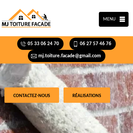
MENU
05 33 06 24 70
06 27 57 46 76
mj.toiture.facade@gmail.com
CONTACTEZ-NOUS
RÉALISATIONS