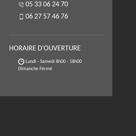
05 33 06 24 70
06 27 57 46 76
HORAIRE D'OUVERTURE
Lundi - Samedi
8h00 - 18h00
Dimanche Férmé