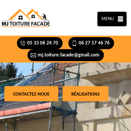
MENU
05 33 06 24 70
06 27 57 46 76
mj.toiture.facade@gmail.com
CONTACTEZ-NOUS
RÉALISATIONS