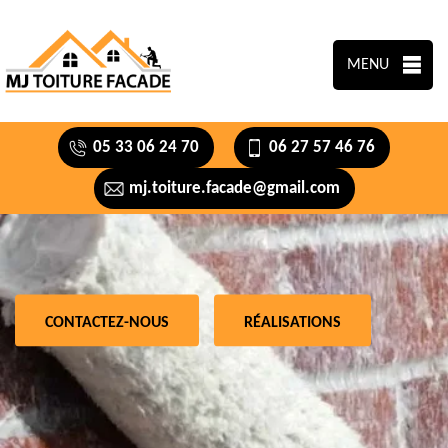
MENU
05 33 06 24 70
06 27 57 46 76
mj.toiture.facade@gmail.com
CONTACTEZ-NOUS
RÉALISATIONS